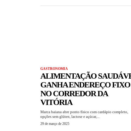
GASTRONOMIA
ALIMENTAÇÃO SAUDÁV
GANHA ENDEREÇO FIXO
NO CORREDOR DA
VITÓRIA
Marca baiana abre ponto físico com cardápio completo,
opções sem glúten, lactose e açúcar,...
29 de março de 2025