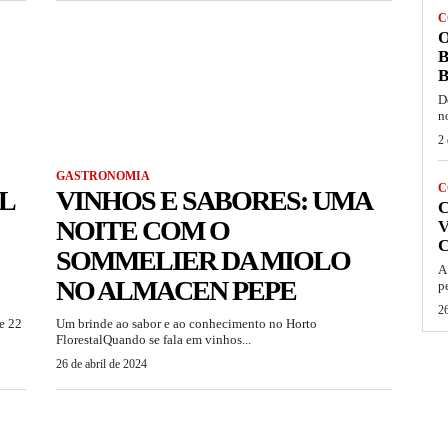
C
O
B
B
D
n
2 
GASTRONOMIA
C
L
VINHOS E SABORES: UMA
NOITE COM O
V
SOMMELIER DA MIOLO
A
NO ALMACEN PEPE
p
26
e 22
Um brinde ao sabor e ao conhecimento no Horto
FlorestalQuando se fala em vinhos...
26 de abril de 2024