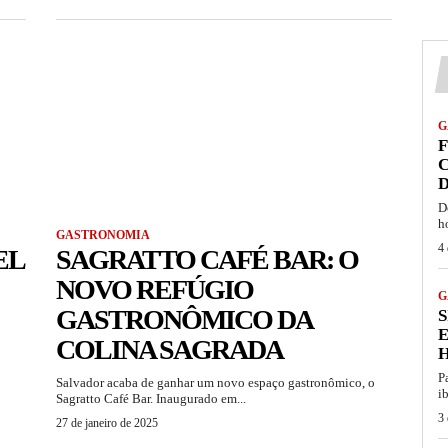
G
F
C
D
D
h
GASTRONOMIA
4 
EL
SAGRATTO CAFÉ BAR: O
NOVO REFÚGIO
G
GASTRONÔMICO DA
S
COLINA SAGRADA
P
Salvador acaba de ganhar um novo espaço gastronômico, o
i
Sagratto Café Bar. Inaugurado em...
3 
27 de janeiro de 2025