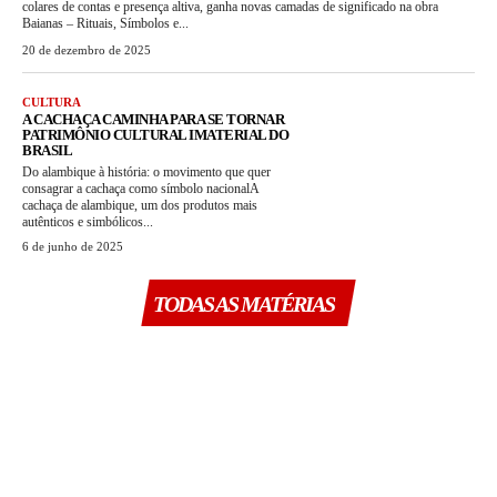
colares de contas e presença altiva, ganha novas camadas de significado na obra
Baianas – Rituais, Símbolos e...
20 de dezembro de 2025
CULTURA
A CACHAÇA CAMINHA PARA SE TORNAR
PATRIMÔNIO CULTURAL IMATERIAL DO
BRASIL
Do alambique à história: o movimento que quer
consagrar a cachaça como símbolo nacionalA
cachaça de alambique, um dos produtos mais
autênticos e simbólicos...
6 de junho de 2025
TODAS AS MATÉRIAS