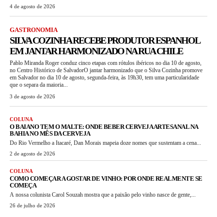
4 de agosto de 2026
GASTRONOMIA
SILVA COZINHA RECEBE PRODUTOR ESPANHOL
EM JANTAR HARMONIZADO NA RUA CHILE
Pablo Miranda Roger conduz cinco etapas com rótulos ibéricos no dia 10 de agosto,
no Centro Histórico de SalvadorO jantar harmonizado que o Silva Cozinha promove
em Salvador no dia 10 de agosto, segunda-feira, às 19h30, tem uma particularidade
que o separa da maioria...
3 de agosto de 2026
COLUNA
O BAIANO TEM O MALTE: ONDE BEBER CERVEJA ARTESANAL NA
BAHIA NO MÊS DA CERVEJA
Do Rio Vermelho a Itacaré, Dan Morais mapeia doze nomes que sustentam a cena...
2 de agosto de 2026
COLUNA
COMO COMEÇAR A GOSTAR DE VINHO: POR ONDE REALMENTE SE
COMEÇA
A nossa colunista Carol Souzah mostra que a paixão pelo vinho nasce de gente,...
26 de julho de 2026