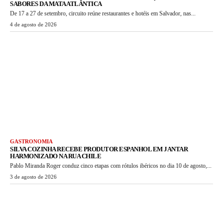
SABORES DA MATA ATLÂNTICA
De 17 a 27 de setembro, circuito reúne restaurantes e hotéis em Salvador, nas...
4 de agosto de 2026
GASTRONOMIA
SILVA COZINHA RECEBE PRODUTOR ESPANHOL EM JANTAR
HARMONIZADO NA RUA CHILE
Pablo Miranda Roger conduz cinco etapas com rótulos ibéricos no dia 10 de agosto,...
3 de agosto de 2026