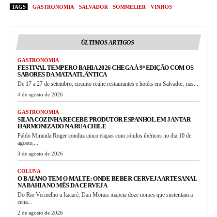
TAGS
GASTRONOMIA
SALVADOR
SOMMELIER
VINHOS
ÚLTIMOS ARTIGOS
GASTRONOMIA
FESTIVAL TEMPERO BAHIA 2026 CHEGA À 9ª EDIÇÃO COM OS
SABORES DA MATA ATLÂNTICA
De 17 a 27 de setembro, circuito reúne restaurantes e hotéis em Salvador, nas...
4 de agosto de 2026
GASTRONOMIA
SILVA COZINHA RECEBE PRODUTOR ESPANHOL EM JANTAR
HARMONIZADO NA RUA CHILE
Pablo Miranda Roger conduz cinco etapas com rótulos ibéricos no dia 10 de
agosto,...
3 de agosto de 2026
COLUNA
O BAIANO TEM O MALTE: ONDE BEBER CERVEJA ARTESANAL
NA BAHIA NO MÊS DA CERVEJA
Do Rio Vermelho a Itacaré, Dan Morais mapeia doze nomes que sustentam a
cena...
2 de agosto de 2026