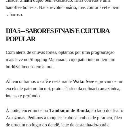
cidade. Smash duplo bem executado, fritas corretas e uma
banoffee honesta. Nada revolucionário, mas confortável e bem
saboroso.
DIA 5 – SABORES FINAIS E CULTURA
POPULAR
Com alerta de chuvas fortes, optamos por uma programação
mais leve no Shopping Manauara, cujo patio interno tem um
buritizal imenso em altura.
Ali encontramos o café e restaurante
Waku Sese
e provamos um
excelente pato no tucupi, prato clássico da culinária amazônica,
intenso e profundo.
À noite, encerramos no
Tambaqui de Banda
, ao lado do Teatro
Amazonas. Pedimos a moqueca caboca: cubos de pirarucu, óleo
de urucum no lugar do dendê, leite de castanha-do-pará e