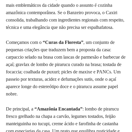
mais emblemáticos da cidade quando o assunto é cozinha
amazônica contemporânea. Se o Banzeiro provoca, o Caxiri
consolida, trabalhando com ingredientes regionais com respeito,
técnica e uma elegância que não precisa ser espalhafatosa.
Começamos com o
“Curas da Floresta”
, um conjunto de
pequenas criações que traduzem bem a proposta da casa:
carpaccio selado na brasa com lascas de parmesão e barbecue de
açaí; gravlax de lombo de pirarucu curado na brasa; tostada de
focaccia; coalhada de puxuri; picles de maxixe e PANCs. Um
passeio por texturas, acidez e defumações sutis, onde o açaí
aparece longe do estereótipo doce e o pirarucu assume papel
nobre.
De principal, a
“Amazônia Encantada”
: lombo de pirarucu
fresco grelhado na chapa a carvão, legumes tostados, feijão
manteiguinha no tucupi, creme ácido e farofinha de castanha
com especiarias da casa. Um prato que equilibra rusticidade e