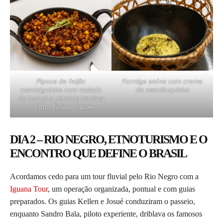
Pipoca de feijão
Formiga saúva com creme
manteiguinha com melado
de mandioquinha
de tucupi e pimenta baniwa
– Foto: Felipe Havok
DIA 2 – RIO NEGRO, ETNOTURISMO E O
ENCONTRO QUE DEFINE O BRASIL
Acordamos cedo para um tour fluvial pelo Rio Negro com a
Iguana Tour
, um operação organizada, pontual e com guias
preparados. Os guias Kellen e Josué conduziram o passeio,
enquanto Sandro Bala, piloto experiente, driblava os famosos