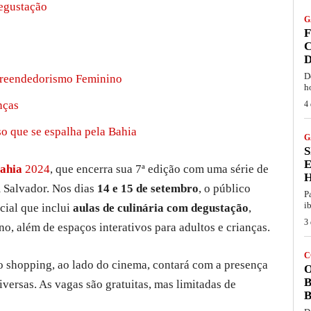
egustação
G
F
C
D
D
mpreendedorismo Feminino
h
nças
4 
o que se espalha pela Bahia
G
S
Bahia
2024
, que encerra sua 7ª edição com uma série de
m Salvador. Nos dias
14 e 15 de setembro
, o público
P
i
cial que inclui
aulas de culinária com degustação
,
3 
, além de espaços interativos para adultos e crianças.
C
 shopping, ao lado do cinema, contará com a presença
O
B
iversas. As vagas são gratuitas, mas limitadas de
B