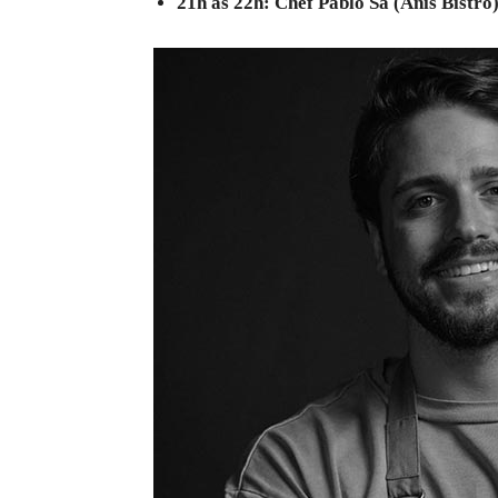
21h às 22h:
Chef Pablo Sá (Anis Bistrô