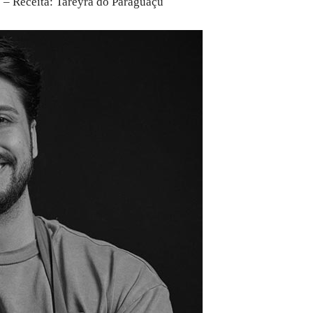
)
– Receita: Tareyra do Paraguaçu