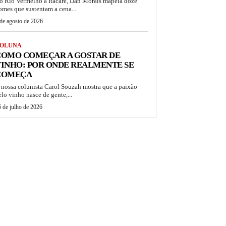
o Rio Vermelho a Itacaré, Dan Morais mapeia doze
omes que sustentam a cena...
de agosto de 2026
OLUNA
COMO COMEÇAR A GOSTAR DE
INHO: POR ONDE REALMENTE SE
COMEÇA
 nossa colunista Carol Souzah mostra que a paixão
elo vinho nasce de gente,...
 de julho de 2026