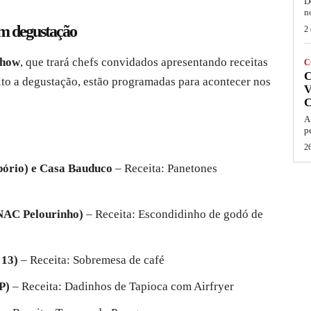
D
n
om degustação
2 
Show
, que trará chefs convidados apresentando receitas
C
eito a degustação, estão programadas para acontecer nos
V
A
p
26
pório) e Casa Bauduco
– Receita: Panetones
NAC Pelourinho)
– Receita: Escondidinho de godó de
 13)
– Receita: Sobremesa de café
P)
– Receita: Dadinhos de Tapioca com Airfryer