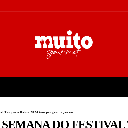
A
TURISMO
CULTURA
COL
val Tempero Bahia 2024 tem programação no...
 SEMANA DO FESTIVA