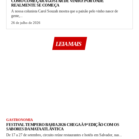
COMO COMEÇAR A GOSTAR DE VINHO: POR ONDE
REALMENTE SE COMEÇA
A nossa colunista Carol Souzah mostra que a paixão pelo vinho nasce de
gente,...
26 de julho de 2026
LEIA MAIS
GASTRONOMIA
FESTIVAL TEMPERO BAHIA 2026 CHEGA À 9ª EDIÇÃO COM OS
SABORES DA MATA ATLÂNTICA
De 17 a 27 de setembro, circuito reúne restaurantes e hotéis em Salvador, nas...