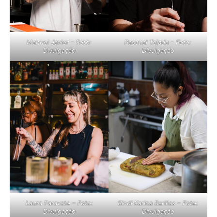
Manuel Javier – Foto:
Pascual Tejada – Foto:
Divulgação
Divulgação
Laura Paravato – Foto:
Sindi Karina Barillas – Foto:
Divulgação
Divulgação