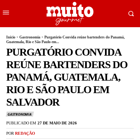
Início
Gastronomia
Purgatório Convida reúne bartenders do Panamá,
Guatemala, Rio e São Paulo em...
PURGATÓRIO CONVIDA
REÚNE BARTENDERS DO
PANAMÁ, GUATEMALA,
RIO E SÃO PAULO EM
SALVADOR
GASTRONOMIA
PUBLICADO EM
27 DE MAIO DE 2026
POR
REDAÇÃO