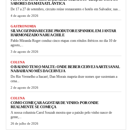
SABORES DA MATA ATLÂNTICA
De 17 a 27 de setembro, circuito reúne restaurantes e hotéis em Salvador, nas...
4 de agosto de 2026
GASTRONOMIA
SILVA COZINHA RECEBE PRODUTOR ESPANHOL EM JANTAR
HARMONIZADO NA RUA CHILE
Pablo Miranda Roger conduz cinco etapas com rótulos ibéricos no dia 10 de
agosto,...
3 de agosto de 2026
COLUNA
O BAIANO TEM O MALTE: ONDE BEBER CERVEJA ARTESANAL
NA BAHIA NO MÊS DA CERVEJA
Do Rio Vermelho a Itacaré, Dan Morais mapeia doze nomes que sustentam a
cena...
2 de agosto de 2026
COLUNA
COMO COMEÇAR A GOSTAR DE VINHO: POR ONDE
REALMENTE SE COMEÇA
A nossa colunista Carol Souzah mostra que a paixão pelo vinho nasce de
gente,...
26 de julho de 2026