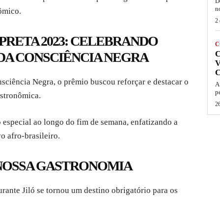
D
n
ômico.
2 
RETA 2023: CELEBRANDO
C
DA CONSCIÊNCIA NEGRA
V
sciência Negra, o prêmio buscou reforçar e destacar o
A
p
astronômica.
26
especial ao longo do fim de semana, enfatizando a
o afro-brasileiro.
 NOSSA GASTRONOMIA
urante Jiló se tornou um destino obrigatório para os