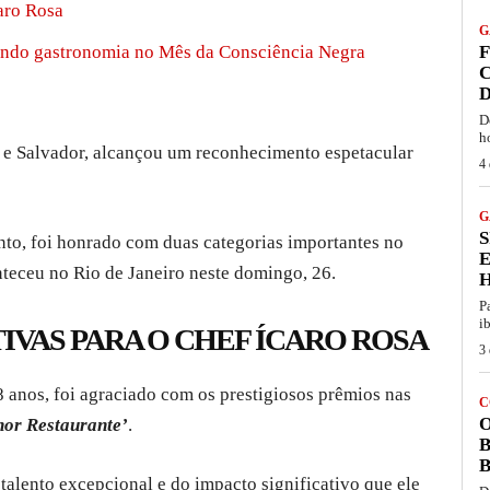
caro Rosa
G
ando gastronomia no Mês da Consciência Negra
F
C
D
D
h
é e Salvador, alcançou um reconhecimento espetacular
4 
G
S
ento, foi honrado com duas categorias importantes no
nteceu no Rio de Janeiro neste domingo, 26.
P
i
IVAS PARA O CHEF ÍCARO ROSA
3 
8 anos, foi agraciado com os prestigiosos prêmios nas
C
O
or Restaurante’
.
B
B
talento excepcional e do impacto significativo que ele