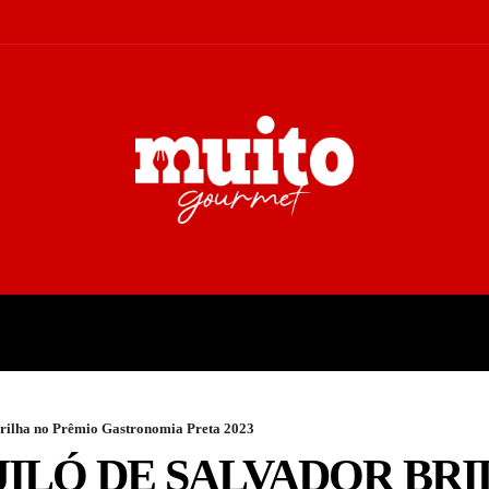
A
TURISMO
CULTURA
COL
Brilha no Prêmio Gastronomia Preta 2023
ILÓ DE SALVADOR BR