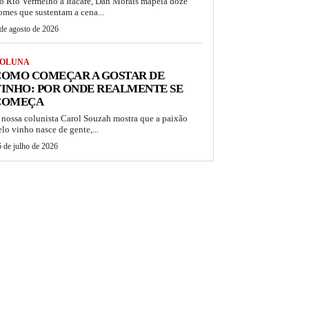
o Rio Vermelho a Itacaré, Dan Morais mapeia doze
omes que sustentam a cena...
de agosto de 2026
OLUNA
COMO COMEÇAR A GOSTAR DE
INHO: POR ONDE REALMENTE SE
COMEÇA
 nossa colunista Carol Souzah mostra que a paixão
elo vinho nasce de gente,...
 de julho de 2026