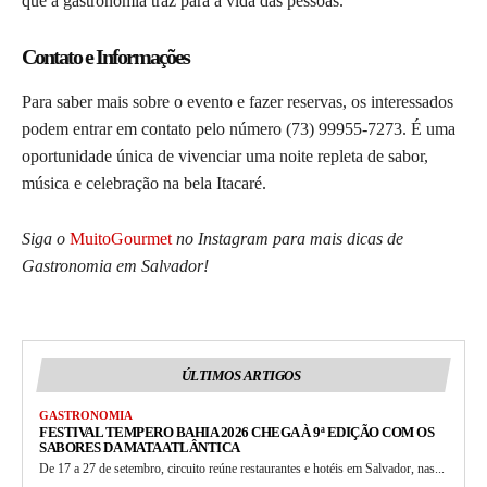
que a gastronomia traz para a vida das pessoas.
Contato e Informações
Para saber mais sobre o evento e fazer reservas, os interessados
podem entrar em contato pelo número
(73) 99955-7273
. É uma
oportunidade única de vivenciar uma noite repleta de sabor,
música e celebração na bela Itacaré.
Siga o
MuitoGourmet
no Instagram para mais dicas de
Gastronomia em Salvador!
ÚLTIMOS ARTIGOS
GASTRONOMIA
FESTIVAL TEMPERO BAHIA 2026 CHEGA À 9ª EDIÇÃO COM OS
SABORES DA MATA ATLÂNTICA
De 17 a 27 de setembro, circuito reúne restaurantes e hotéis em Salvador, nas...