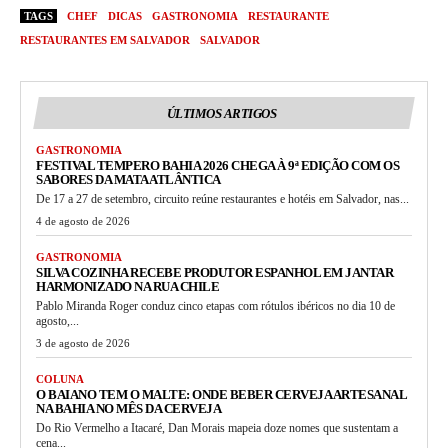
TAGS
CHEF
DICAS
GASTRONOMIA
RESTAURANTE
RESTAURANTES EM SALVADOR
SALVADOR
ÚLTIMOS ARTIGOS
GASTRONOMIA
FESTIVAL TEMPERO BAHIA 2026 CHEGA À 9ª EDIÇÃO COM OS
SABORES DA MATA ATLÂNTICA
De 17 a 27 de setembro, circuito reúne restaurantes e hotéis em Salvador, nas...
4 de agosto de 2026
GASTRONOMIA
SILVA COZINHA RECEBE PRODUTOR ESPANHOL EM JANTAR
HARMONIZADO NA RUA CHILE
Pablo Miranda Roger conduz cinco etapas com rótulos ibéricos no dia 10 de
agosto,...
3 de agosto de 2026
COLUNA
O BAIANO TEM O MALTE: ONDE BEBER CERVEJA ARTESANAL
NA BAHIA NO MÊS DA CERVEJA
Do Rio Vermelho a Itacaré, Dan Morais mapeia doze nomes que sustentam a
cena...