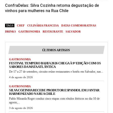
ConfraDelas: Silva Cozinha retoma degustação de
vinhos para mulheres na Rua Chile
TAGS
CHEF
CULINÁRIA FRANCESA
DATAS COMEMORATIVAS
DRINKS
GASTRONOMIA
RESTAURANTE
SALVADOR
ÚLTIMOS ARTIGOS
GASTRONOMIA
FESTIVAL TEMPERO BAHIA 2026 CHEGA À 9ª EDIÇÃO COM OS
SABORES DA MATA ATLÂNTICA
De 17 a 27 de setembro, circuito reúne restaurantes e hotéis em Salvador, nas...
4 de agosto de 2026
GASTRONOMIA
SILVA COZINHA RECEBE PRODUTOR ESPANHOL EM JANTAR
HARMONIZADO NA RUA CHILE
Pablo Miranda Roger conduz cinco etapas com rótulos ibéricos no dia 10 de
agosto,...
3 de agosto de 2026