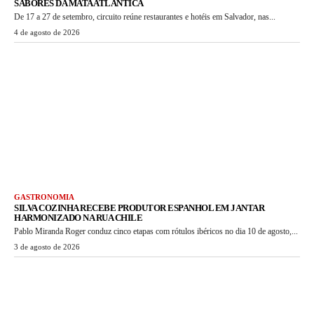
SABORES DA MATA ATLÂNTICA
De 17 a 27 de setembro, circuito reúne restaurantes e hotéis em Salvador, nas...
4 de agosto de 2026
GASTRONOMIA
SILVA COZINHA RECEBE PRODUTOR ESPANHOL EM JANTAR
HARMONIZADO NA RUA CHILE
Pablo Miranda Roger conduz cinco etapas com rótulos ibéricos no dia 10 de agosto,...
3 de agosto de 2026