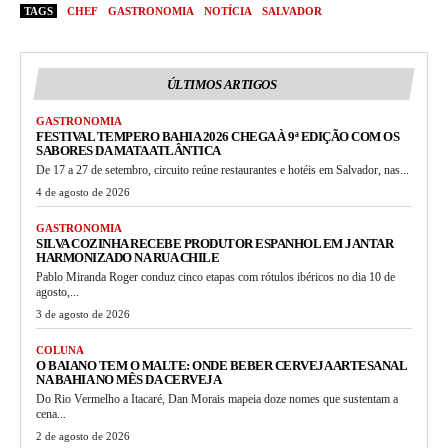
TAGS
CHEF
GASTRONOMIA
NOTÍCIA
SALVADOR
ÚLTIMOS ARTIGOS
GASTRONOMIA
FESTIVAL TEMPERO BAHIA 2026 CHEGA À 9ª EDIÇÃO COM OS
SABORES DA MATA ATLÂNTICA
De 17 a 27 de setembro, circuito reúne restaurantes e hotéis em Salvador, nas...
4 de agosto de 2026
GASTRONOMIA
SILVA COZINHA RECEBE PRODUTOR ESPANHOL EM JANTAR
HARMONIZADO NA RUA CHILE
Pablo Miranda Roger conduz cinco etapas com rótulos ibéricos no dia 10 de
agosto,...
3 de agosto de 2026
COLUNA
O BAIANO TEM O MALTE: ONDE BEBER CERVEJA ARTESANAL
NA BAHIA NO MÊS DA CERVEJA
Do Rio Vermelho a Itacaré, Dan Morais mapeia doze nomes que sustentam a
cena...
2 de agosto de 2026