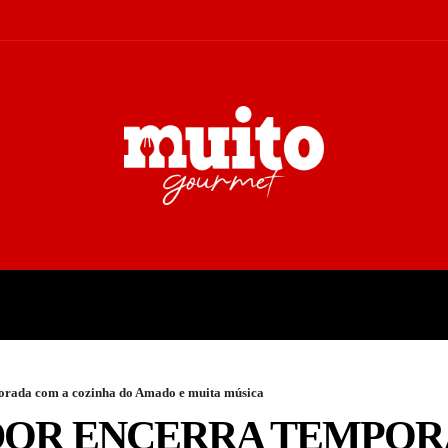
A
TURISMO
CULTURA
COL
orada com a cozinha do Amado e muita música
DOR ENCERRA TEMPOR