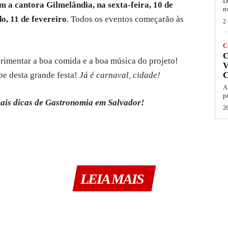
D
m a cantora Gilmelândia, na sexta-feira, 10 de
n
do, 11 de fevereiro
. Todos os eventos começarão às
2 
C
rimentar a boa comida e a boa música do projeto!
V
pe desta grande festa!
Já é carnaval, cidade!
A
p
ais dicas de Gastronomia em Salvador!
26
LEIA MAIS