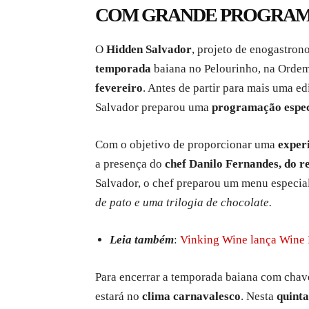
COM GRANDE PROGRA
O
Hidden Salvador
, projeto de enogastron
temporada
baiana no Pelourinho, na Ordem
fevereiro
. Antes de partir para mais uma e
Salvador preparou uma
programação espec
Com o objetivo de proporcionar uma
exper
a presença do
chef Danilo Fernandes, do 
Salvador, o chef preparou um menu especial
de pato e uma trilogia de chocolate.
Leia também
:
Vinking Wine lança Wine 
Para encerrar a temporada baiana com chav
estará no
clima carnavalesco
. Nesta
quinta