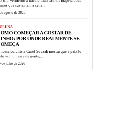
o Rio Vermelho a Itacaré, Dan Morais mapeia doze
omes que sustentam a cena...
de agosto de 2026
OLUNA
COMO COMEÇAR A GOSTAR DE
INHO: POR ONDE REALMENTE SE
COMEÇA
 nossa colunista Carol Souzah mostra que a paixão
elo vinho nasce de gente,...
 de julho de 2026