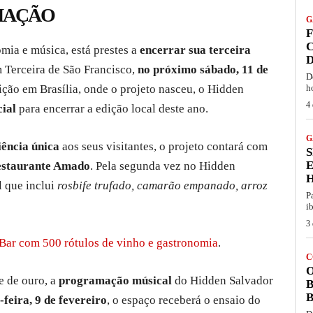
MAÇÃO
G
F
C
omia e música, está prestes a
encerrar sua terceira
D
 Terceira de São Francisco,
no próximo sábado, 11 de
D
dição em Brasília, onde o projeto nasceu, o Hidden
h
4 
ial
para encerrar a edição local deste ano.
G
iência única
aos seus visitantes, o projeto contará com
S
restaurante Amado
. Pela segunda vez no Hidden
 que inclui
rosbife trufado, camarão empanado, arroz
P
i
3 
Bar com 500 rótulos de vinho e gastronomia
.
C
O
e de ouro, a
programação músical
do Hidden Salvador
B
B
-feira, 9 de fevereiro
, o espaço receberá o ensaio do