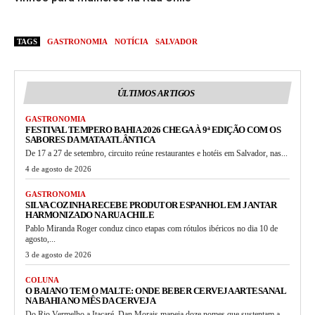
TAGS
GASTRONOMIA
NOTÍCIA
SALVADOR
ÚLTIMOS ARTIGOS
GASTRONOMIA
FESTIVAL TEMPERO BAHIA 2026 CHEGA À 9ª EDIÇÃO COM OS
SABORES DA MATA ATLÂNTICA
De 17 a 27 de setembro, circuito reúne restaurantes e hotéis em Salvador, nas...
4 de agosto de 2026
GASTRONOMIA
SILVA COZINHA RECEBE PRODUTOR ESPANHOL EM JANTAR
HARMONIZADO NA RUA CHILE
Pablo Miranda Roger conduz cinco etapas com rótulos ibéricos no dia 10 de
agosto,...
3 de agosto de 2026
COLUNA
O BAIANO TEM O MALTE: ONDE BEBER CERVEJA ARTESANAL
NA BAHIA NO MÊS DA CERVEJA
Do Rio Vermelho a Itacaré, Dan Morais mapeia doze nomes que sustentam a