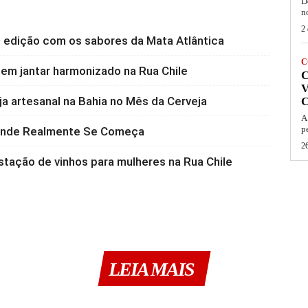
D
n
2 
 edição com os sabores da Mata Atlântica
C
 em jantar harmonizado na Rua Chile
V
a artesanal na Bahia no Mês da Cerveja
A
p
 Onde Realmente Se Começa
26
stação de vinhos para mulheres na Rua Chile
LEIA MAIS