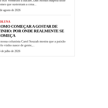
o Rio Vermelho a Itacaré, Dan Morais mapeia doze
omes que sustentam a cena...
de agosto de 2026
OLUNA
COMO COMEÇAR A GOSTAR DE
INHO: POR ONDE REALMENTE SE
COMEÇA
 nossa colunista Carol Souzah mostra que a paixão
elo vinho nasce de gente,...
 de julho de 2026