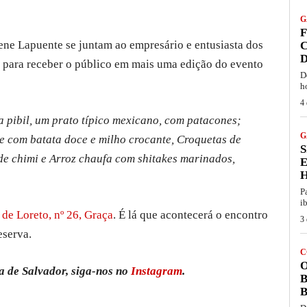
G
F
rene Lapuente se juntam ao empresário e entusiasta dos
C
D
 para receber o público em mais uma edição do evento
D
h
4 
a pibil, um prato típico mexicano, com patacones;
G
re com batata doce e milho crocante, Croquetas de
S
 de chimi e Arroz chaufa com shitakes marinados,
P
i
de Loreto, nº 26, Graça
. É lá que acontecerá o encontro
3 
eserva.
C
O
a de Salvador, siga-nos no
Instagram
.
B
B