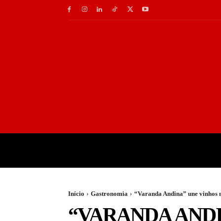
INÍCIO
GASTRONOMI
Início
Gastronomia
“Varanda Andina” une vinhos n
“VARANDA ANDI