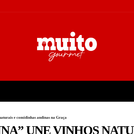
A
TURISMO
CULTURA
COL
aturais e comidinhas andinas na Graça
NA” UNE VINHOS NATU