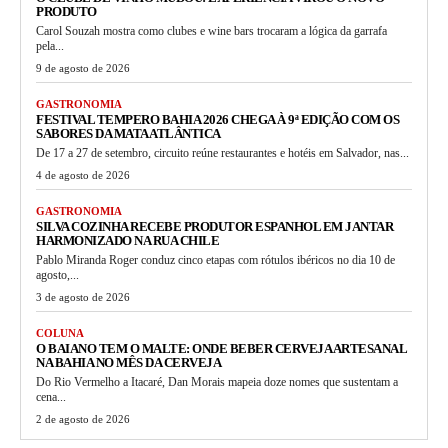
PRODUTO
Carol Souzah mostra como clubes e wine bars trocaram a lógica da garrafa
pela...
9 de agosto de 2026
GASTRONOMIA
FESTIVAL TEMPERO BAHIA 2026 CHEGA À 9ª EDIÇÃO COM OS
SABORES DA MATA ATLÂNTICA
De 17 a 27 de setembro, circuito reúne restaurantes e hotéis em Salvador, nas...
4 de agosto de 2026
GASTRONOMIA
SILVA COZINHA RECEBE PRODUTOR ESPANHOL EM JANTAR
HARMONIZADO NA RUA CHILE
Pablo Miranda Roger conduz cinco etapas com rótulos ibéricos no dia 10 de
agosto,...
3 de agosto de 2026
COLUNA
O BAIANO TEM O MALTE: ONDE BEBER CERVEJA ARTESANAL
NA BAHIA NO MÊS DA CERVEJA
Do Rio Vermelho a Itacaré, Dan Morais mapeia doze nomes que sustentam a
cena...
2 de agosto de 2026