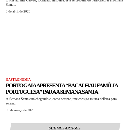
O Restaurante Carvão, localizado na Barra, está se preparando para celebrar a Semana
Santa...
3 de abril de 2023
GASTRONOMIA
PORTOGAIA APRESENTA “BACALHAU FAMÍLIA
PORTUGUESA” PARA A SEMANA SANTA
A Semana Santa está chegando e, como sempre, traz consigo muitas delícias para
serem...
30 de março de 2023
ÚLTIMOS ARTIGOS