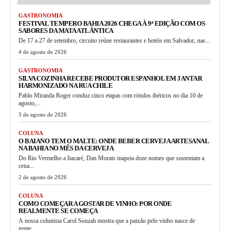
GASTRONOMIA
FESTIVAL TEMPERO BAHIA 2026 CHEGA À 9ª EDIÇÃO COM OS
SABORES DA MATA ATLÂNTICA
De 17 a 27 de setembro, circuito reúne restaurantes e hotéis em Salvador, nas...
4 de agosto de 2026
GASTRONOMIA
SILVA COZINHA RECEBE PRODUTOR ESPANHOL EM JANTAR
HARMONIZADO NA RUA CHILE
Pablo Miranda Roger conduz cinco etapas com rótulos ibéricos no dia 10 de
agosto,...
3 de agosto de 2026
COLUNA
O BAIANO TEM O MALTE: ONDE BEBER CERVEJA ARTESANAL
NA BAHIA NO MÊS DA CERVEJA
Do Rio Vermelho a Itacaré, Dan Morais mapeia doze nomes que sustentam a
cena...
2 de agosto de 2026
COLUNA
COMO COMEÇAR A GOSTAR DE VINHO: POR ONDE
REALMENTE SE COMEÇA
A nossa colunista Carol Souzah mostra que a paixão pelo vinho nasce de
gente,...