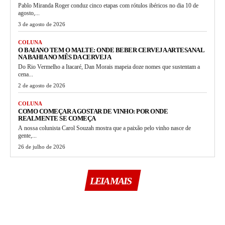
Pablo Miranda Roger conduz cinco etapas com rótulos ibéricos no dia 10 de
agosto,...
3 de agosto de 2026
COLUNA
O BAIANO TEM O MALTE: ONDE BEBER CERVEJA ARTESANAL
NA BAHIA NO MÊS DA CERVEJA
Do Rio Vermelho a Itacaré, Dan Morais mapeia doze nomes que sustentam a
cena...
2 de agosto de 2026
COLUNA
COMO COMEÇAR A GOSTAR DE VINHO: POR ONDE
REALMENTE SE COMEÇA
A nossa colunista Carol Souzah mostra que a paixão pelo vinho nasce de
gente,...
26 de julho de 2026
LEIA MAIS