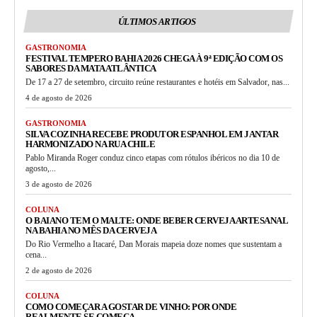
ÚLTIMOS ARTIGOS
GASTRONOMIA
FESTIVAL TEMPERO BAHIA 2026 CHEGA À 9ª EDIÇÃO COM OS
SABORES DA MATA ATLÂNTICA
De 17 a 27 de setembro, circuito reúne restaurantes e hotéis em Salvador, nas...
4 de agosto de 2026
GASTRONOMIA
SILVA COZINHA RECEBE PRODUTOR ESPANHOL EM JANTAR
HARMONIZADO NA RUA CHILE
Pablo Miranda Roger conduz cinco etapas com rótulos ibéricos no dia 10 de
agosto,...
3 de agosto de 2026
COLUNA
O BAIANO TEM O MALTE: ONDE BEBER CERVEJA ARTESANAL
NA BAHIA NO MÊS DA CERVEJA
Do Rio Vermelho a Itacaré, Dan Morais mapeia doze nomes que sustentam a
cena...
2 de agosto de 2026
COLUNA
COMO COMEÇAR A GOSTAR DE VINHO: POR ONDE
REALMENTE SE COMEÇA