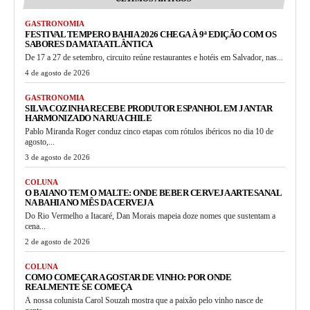
GASTRONOMIA
FESTIVAL TEMPERO BAHIA 2026 CHEGA À 9ª EDIÇÃO COM OS
SABORES DA MATA ATLÂNTICA
De 17 a 27 de setembro, circuito reúne restaurantes e hotéis em Salvador, nas...
4 de agosto de 2026
GASTRONOMIA
SILVA COZINHA RECEBE PRODUTOR ESPANHOL EM JANTAR
HARMONIZADO NA RUA CHILE
Pablo Miranda Roger conduz cinco etapas com rótulos ibéricos no dia 10 de
agosto,...
3 de agosto de 2026
COLUNA
O BAIANO TEM O MALTE: ONDE BEBER CERVEJA ARTESANAL
NA BAHIA NO MÊS DA CERVEJA
Do Rio Vermelho a Itacaré, Dan Morais mapeia doze nomes que sustentam a
cena...
2 de agosto de 2026
COLUNA
COMO COMEÇAR A GOSTAR DE VINHO: POR ONDE
REALMENTE SE COMEÇA
A nossa colunista Carol Souzah mostra que a paixão pelo vinho nasce de