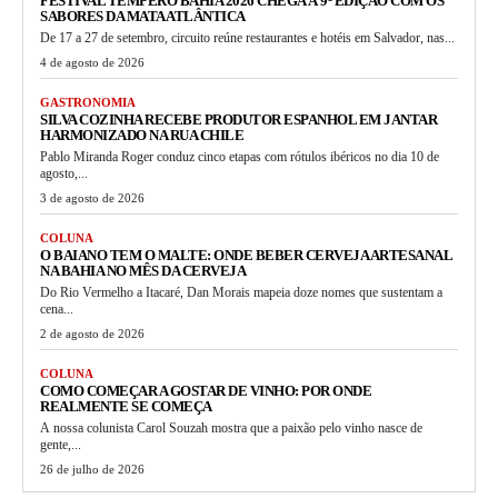
FESTIVAL TEMPERO BAHIA 2026 CHEGA À 9ª EDIÇÃO COM OS
SABORES DA MATA ATLÂNTICA
De 17 a 27 de setembro, circuito reúne restaurantes e hotéis em Salvador, nas...
4 de agosto de 2026
GASTRONOMIA
SILVA COZINHA RECEBE PRODUTOR ESPANHOL EM JANTAR
HARMONIZADO NA RUA CHILE
Pablo Miranda Roger conduz cinco etapas com rótulos ibéricos no dia 10 de
agosto,...
3 de agosto de 2026
COLUNA
O BAIANO TEM O MALTE: ONDE BEBER CERVEJA ARTESANAL
NA BAHIA NO MÊS DA CERVEJA
Do Rio Vermelho a Itacaré, Dan Morais mapeia doze nomes que sustentam a
cena...
2 de agosto de 2026
COLUNA
COMO COMEÇAR A GOSTAR DE VINHO: POR ONDE
REALMENTE SE COMEÇA
A nossa colunista Carol Souzah mostra que a paixão pelo vinho nasce de
gente,...
26 de julho de 2026