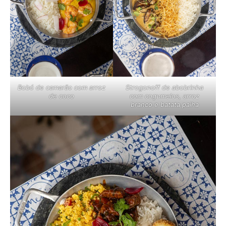
Bobó de camarão com arroz
Strogonoff de abobrinha
de coco
com cogumelos, arroz
branco e batata palha