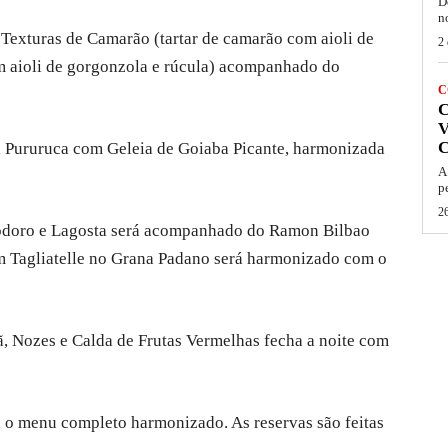
D
n
Texturas de Camarão (tartar de camarão com aioli de
2 
m aioli de gorgonzola e rúcula) acompanhado do
C
V
 à Pururuca com Geleia de Goiaba Picante, harmonizada
A
p
26
modoro e Lagosta será acompanhado do Ramon Bilbao
m Tagliatelle no Grana Padano será harmonizado com o
, Nozes e Calda de Frutas Vermelhas fecha a noite com
a o menu completo harmonizado. As reservas são feitas