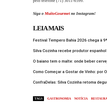
pelo telefone
(71) 3011-6599
.
Siga o
MuitoGourmet
no Instagram!
LEIA MAIS
Festival Tempero Bahia 2026 chega à 9ª
Silva Cozinha recebe produtor espanhol
O baiano tem o malte: onde beber cervej
Como Começar a Gostar de Vinho: por
ConfraDelas: Silva Cozinha retoma degu
TAGS
GASTRONOMIA
NOTÍCIA
RESTAURA