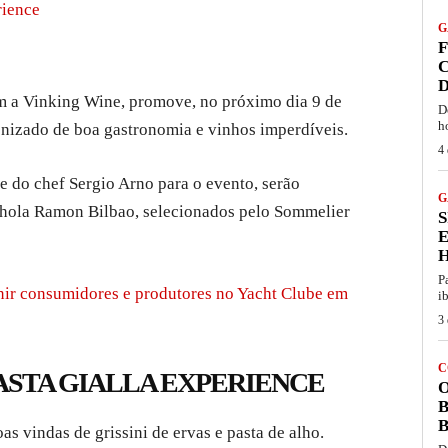
rience
G
F
C
D
om a Vinking Wine, promove, no próximo dia 9 de
D
h
nizado de boa gastronomia e vinhos imperdíveis.
4 
e do chef Sergio Arno para o evento, serão
G
nhola Ramon Bilbao, selecionados pelo Sommelier
S
P
unir consumidores e produtores no Yacht Clube em
i
3 
C
ASTA GIALLA EXPERIENCE
O
B
B
 vindas de grissini de ervas e pasta de alho.