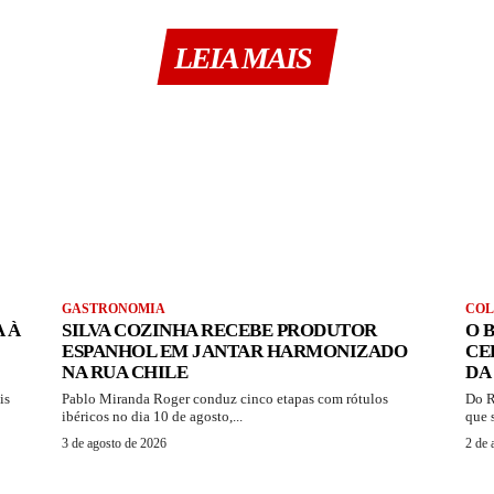
LEIA MAIS
GASTRONOMIA
CO
 À
SILVA COZINHA RECEBE PRODUTOR
O 
ESPANHOL EM JANTAR HARMONIZADO
CE
NA RUA CHILE
DA
is
Pablo Miranda Roger conduz cinco etapas com rótulos
Do R
ibéricos no dia 10 de agosto,...
que 
3 de agosto de 2026
2 de 