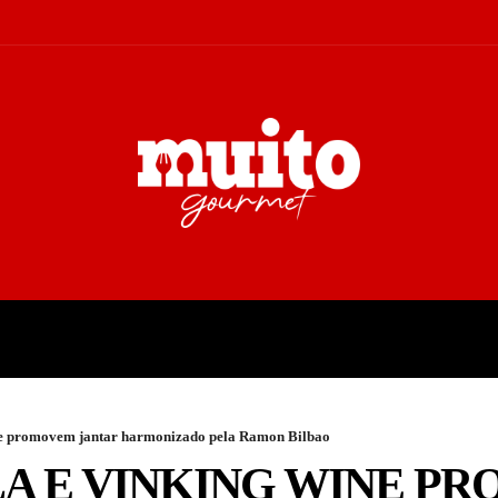
A
TURISMO
CULTURA
COL
ne promovem jantar harmonizado pela Ramon Bilbao
LA E VINKING WINE 