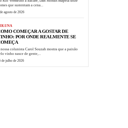
o Rio Vermelho a Itacaré, Dan Morais mapeia doze
omes que sustentam a cena...
de agosto de 2026
OLUNA
COMO COMEÇAR A GOSTAR DE
INHO: POR ONDE REALMENTE SE
COMEÇA
 nossa colunista Carol Souzah mostra que a paixão
elo vinho nasce de gente,...
 de julho de 2026