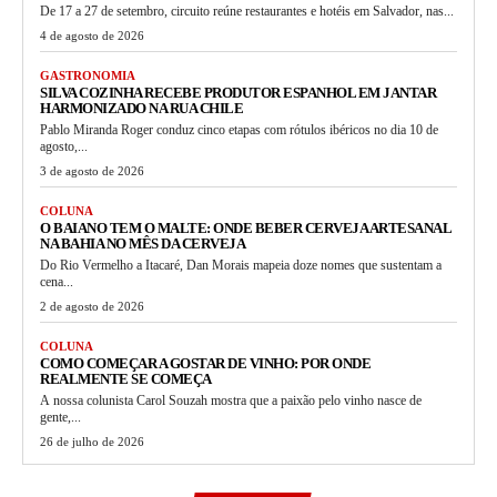
De 17 a 27 de setembro, circuito reúne restaurantes e hotéis em Salvador, nas...
4 de agosto de 2026
GASTRONOMIA
SILVA COZINHA RECEBE PRODUTOR ESPANHOL EM JANTAR
HARMONIZADO NA RUA CHILE
Pablo Miranda Roger conduz cinco etapas com rótulos ibéricos no dia 10 de
agosto,...
3 de agosto de 2026
COLUNA
O BAIANO TEM O MALTE: ONDE BEBER CERVEJA ARTESANAL
NA BAHIA NO MÊS DA CERVEJA
Do Rio Vermelho a Itacaré, Dan Morais mapeia doze nomes que sustentam a
cena...
2 de agosto de 2026
COLUNA
COMO COMEÇAR A GOSTAR DE VINHO: POR ONDE
REALMENTE SE COMEÇA
A nossa colunista Carol Souzah mostra que a paixão pelo vinho nasce de
gente,...
26 de julho de 2026