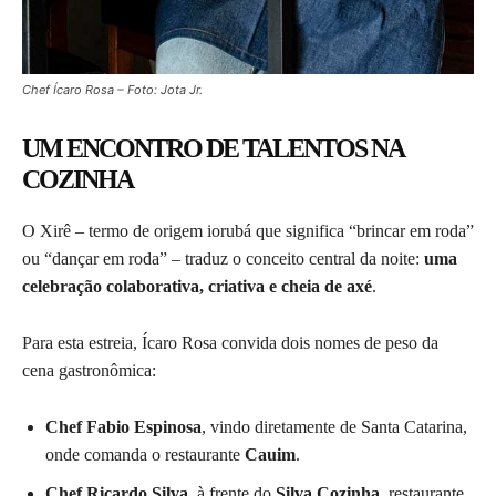
Chef Ícaro Rosa – Foto: Jota Jr.
UM ENCONTRO DE TALENTOS NA
COZINHA
O Xirê – termo de origem iorubá que significa “brincar em roda”
ou “dançar em roda” – traduz o conceito central da noite:
uma
celebração colaborativa, criativa e cheia de axé
.
Para esta estreia, Ícaro Rosa convida dois nomes de peso da
cena gastronômica:
Chef Fabio Espinosa
, vindo diretamente de Santa Catarina,
onde comanda o restaurante
Cauim
.
Chef Ricardo Silva
, à frente do
Silva Cozinha
, restaurante