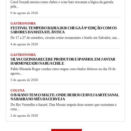
Carol Souzah mostra como clubes e wine bars trocaram a lógica da garrafa
pela...
9 de agosto de 2026
GASTRONOMIA
FESTIVAL TEMPERO BAHIA 2026 CHEGA À 9ª EDIÇÃO COM OS
SABORES DA MATA ATLÂNTICA
De 17 a 27 de setembro, circuito reúne restaurantes e hotéis em Salvador, nas...
4 de agosto de 2026
GASTRONOMIA
SILVA COZINHA RECEBE PRODUTOR ESPANHOL EM JANTAR
HARMONIZADO NA RUA CHILE
Pablo Miranda Roger conduz cinco etapas com rótulos ibéricos no dia 10 de
agosto,...
3 de agosto de 2026
COLUNA
O BAIANO TEM O MALTE: ONDE BEBER CERVEJA ARTESANAL
NA BAHIA NO MÊS DA CERVEJA
Do Rio Vermelho a Itacaré, Dan Morais mapeia doze nomes que sustentam a
cena...
2 de agosto de 2026