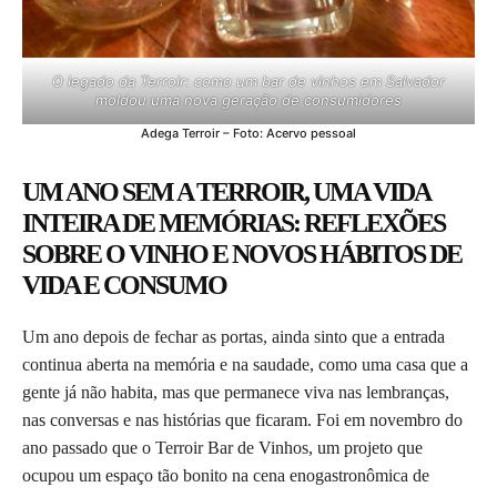
O legado da Terroir: como um bar de vinhos em Salvador
moldou uma nova geração de consumidores
Adega Terroir – Foto: Acervo pessoal
UM ANO SEM A TERROIR, UMA VIDA
INTEIRA DE MEMÓRIAS: REFLEXÕES
SOBRE O VINHO E NOVOS HÁBITOS DE
VIDA E CONSUMO
Um ano depois de fechar as portas, ainda sinto que a entrada
continua aberta na memória e na saudade, como uma casa que a
gente já não habita, mas que permanece viva nas lembranças,
nas conversas e nas histórias que ficaram. Foi em novembro do
ano passado que o Terroir Bar de Vinhos, um projeto que
ocupou um espaço tão bonito na cena enogastronômica de