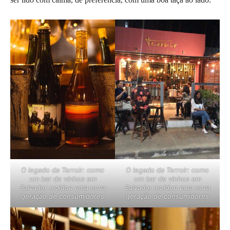
O legado da Terroir: como
O legado da Terroir: como
um bar de vinhos em
um bar de vinhos em
Salvador moldou uma nova
Salvador moldou uma nova
geração de consumidores
geração de consumidores