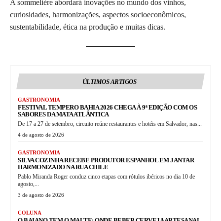
A sommelière abordará inovações no mundo dos vinhos,
curiosidades, harmonizações, aspectos socioeconômicos,
sustentabilidade, ética na produção e muitas dicas.
ÚLTIMOS ARTIGOS
GASTRONOMIA
FESTIVAL TEMPERO BAHIA 2026 CHEGA À 9ª EDIÇÃO COM OS
SABORES DA MATA ATLÂNTICA
De 17 a 27 de setembro, circuito reúne restaurantes e hotéis em Salvador, nas...
4 de agosto de 2026
GASTRONOMIA
SILVA COZINHA RECEBE PRODUTOR ESPANHOL EM JANTAR
HARMONIZADO NA RUA CHILE
Pablo Miranda Roger conduz cinco etapas com rótulos ibéricos no dia 10 de
agosto,...
3 de agosto de 2026
COLUNA
O BAIANO TEM O MALTE: ONDE BEBER CERVEJA ARTESANAL