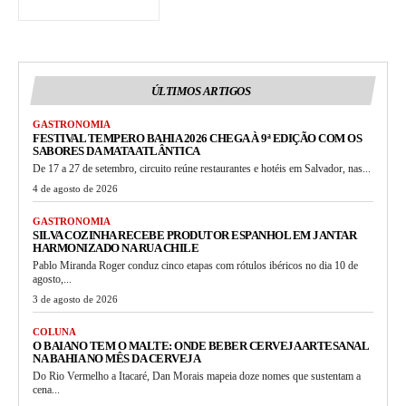
ÚLTIMOS ARTIGOS
GASTRONOMIA
FESTIVAL TEMPERO BAHIA 2026 CHEGA À 9ª EDIÇÃO COM OS
SABORES DA MATA ATLÂNTICA
De 17 a 27 de setembro, circuito reúne restaurantes e hotéis em Salvador, nas...
4 de agosto de 2026
GASTRONOMIA
SILVA COZINHA RECEBE PRODUTOR ESPANHOL EM JANTAR
HARMONIZADO NA RUA CHILE
Pablo Miranda Roger conduz cinco etapas com rótulos ibéricos no dia 10 de
agosto,...
3 de agosto de 2026
COLUNA
O BAIANO TEM O MALTE: ONDE BEBER CERVEJA ARTESANAL
NA BAHIA NO MÊS DA CERVEJA
Do Rio Vermelho a Itacaré, Dan Morais mapeia doze nomes que sustentam a
cena...