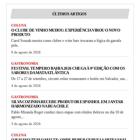
ÚLTIMOS ARTIGOS
COLUNA
O CLUBE DE VINHO MUDOU: EXPERIÊNCIA VIROU O NOVO
PRODUTO
Carol Souzah mostra como clubes e wine bars trocaram a lógica da garrafa
pela...
9 de agosto de 2026
GASTRONOMIA
FESTIVAL TEMPERO BAHIA 2026 CHEGA À 9ª EDIÇÃO COM OS
SABORES DA MATA ATLÂNTICA
De 17 a 27 de setembro, circuito reúne restaurantes e hotéis em Salvador, nas...
4 de agosto de 2026
GASTRONOMIA
SILVA COZINHA RECEBE PRODUTOR ESPANHOL EM JANTAR
HARMONIZADO NA RUA CHILE
Pablo Miranda Roger conduz cinco etapas com rótulos ibéricos no dia 10 de
agosto,...
3 de agosto de 2026
COLUNA
O BAIANO TEM O MALTE: ONDE BEBER CERVEJA ARTESANAL