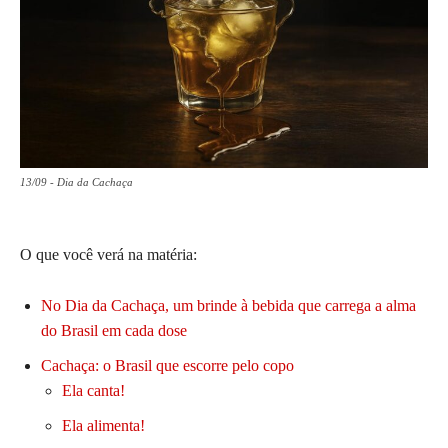
13/09 - Dia da Cachaça
O que você verá na matéria:
No Dia da Cachaça, um brinde à bebida que carrega a alma
do Brasil em cada dose
Cachaça: o Brasil que escorre pelo copo
Ela canta!
Ela alimenta!