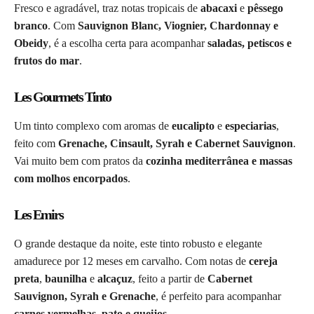
Fresco e agradável, traz notas tropicais de
abacaxi
e
pêssego
branco
. Com
Sauvignon Blanc, Viognier, Chardonnay e
Obeidy
, é a escolha certa para acompanhar
saladas, petiscos e
frutos do mar
.
Les Gourmets Tinto
Um tinto complexo com aromas de
eucalipto
e
especiarias
,
feito com
Grenache, Cinsault, Syrah e Cabernet Sauvignon
.
Vai muito bem com pratos da
cozinha mediterrânea e massas
com molhos encorpados
.
Les Emirs
O grande destaque da noite, este tinto robusto e elegante
amadurece por 12 meses em carvalho. Com notas de
cereja
preta
,
baunilha
e
alcaçuz
, feito a partir de
Cabernet
Sauvignon, Syrah e Grenache
, é perfeito para acompanhar
carnes vermelhas, pato e queijos
.