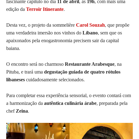
fascinante capítulo no dia
11 de abril
, às
19h
, com mais uma
edição da
Terroir Itinerante
.
Desta vez, o projeto da sommelière
Carol Souzah
, que propõe
uma verdadeira imersão nos vinhos do
Líbano
, sem que os
apaixonados pela enogastronomia precisem sair da capital
baiana.
O encontro será no charmoso
Restaurante Arabesque
, na
Pituba, e trará uma
degustação guiada de quatro rótulos
libaneses
cuidadosamente selecionados.
Para completar essa experiência sensorial, o evento contará com
a harmonização da
autêntica culinária árabe
, preparada pela
chef
Zeina
.