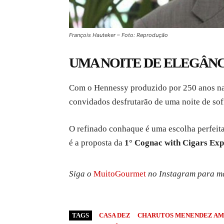
François Hauteker – Foto: Reprodução
UMA NOITE DE ELEGÂNC
Com o Hennessy produzido por 250 anos nas
convidados desfrutarão de uma noite de sofi
O refinado conhaque é uma escolha perfeit
é a proposta da
1° Cognac with Cigars Exp
Siga o
MuitoGourmet
no Instagram para ma
TAGS
CASA DEZ
CHARUTOS MENENDEZ AM