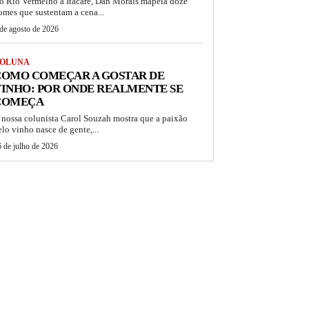
o Rio Vermelho a Itacaré, Dan Morais mapeia doze
omes que sustentam a cena...
de agosto de 2026
OLUNA
COMO COMEÇAR A GOSTAR DE
INHO: POR ONDE REALMENTE SE
COMEÇA
 nossa colunista Carol Souzah mostra que a paixão
elo vinho nasce de gente,...
 de julho de 2026