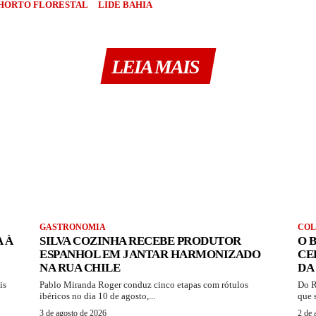
HORTO FLORESTAL
LIDE BAHIA
LEIA MAIS
GASTRONOMIA
CO
 À
SILVA COZINHA RECEBE PRODUTOR
O 
ESPANHOL EM JANTAR HARMONIZADO
CE
NA RUA CHILE
DA
is
Pablo Miranda Roger conduz cinco etapas com rótulos
Do R
ibéricos no dia 10 de agosto,...
que 
3 de agosto de 2026
2 de 