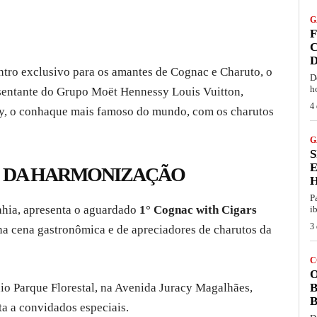
G
F
C
D
ntro exclusivo para os amantes de Cognac e Charuto, o
D
h
esentante do Grupo Moët Hennessy Louis Vuitton,
4 
sy, o conhaque mais famoso do mundo, com os charutos
G
S
 DA HARMONIZAÇÃO
P
hia, apresenta o aguardado
1° Cognac with Cigars
i
3 
 cena gastronômica e de apreciadores de charutos da
C
O
io Parque Florestal, na Avenida Juracy Magalhães,
B
B
ta a convidados especiais.