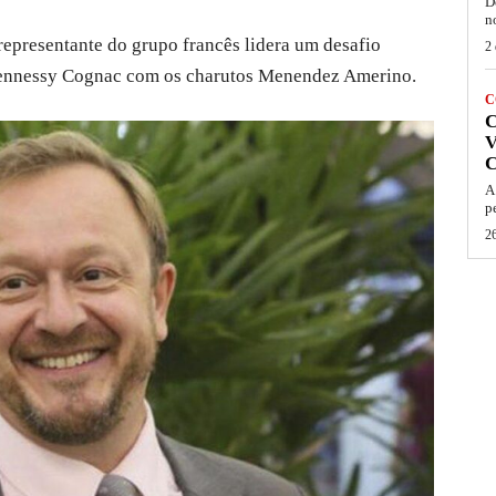
D
n
representante do grupo francês lidera um desafio
2 
 Hennessy Cognac com os charutos Menendez Amerino.
C
V
A
p
26