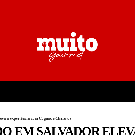
A
TURISMO
CULTURA
COL
eva a experiência com Cognac e Charutos
O EM SALVADOR ELEV