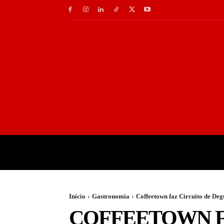
INÍCIO
GASTRONOMI
Início
Gastronomia
Coffeetown faz Circuito de Deg
COFFEETOWN F