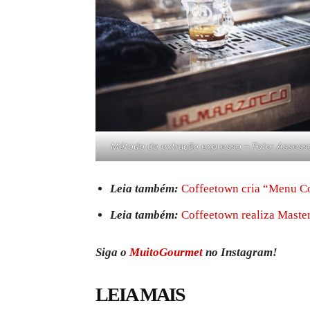
Método de extração expresso – Foto: Assesso
Leia também:
Coffeetown cria “Menu Co
Leia também:
Coffeetown realiza Master
Siga o
MuitoGourmet
no Instagram!
LEIA MAIS