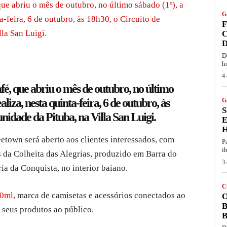
ue abriu o mês de outubro, no último sábado (1º), a
G
-feira, 6 de outubro, às 18h30, o Circuito de
F
la San Luigi.
C
D
D
h
4 
é, que abriu o mês de outubro, no último
liza, nesta quinta-feira, 6 de outubro, às
G
S
nidade da Pituba, na Villa San Luigi.
etown será aberto aos clientes interessados, com
P
i
 da Colheita das Alegrias, produzido em Barra do
3 
ia da Conquista, no interior baiano.
C
0ml,
marca de camisetas e acessórios conectados ao
O
B
 seus produtos ao público.
B