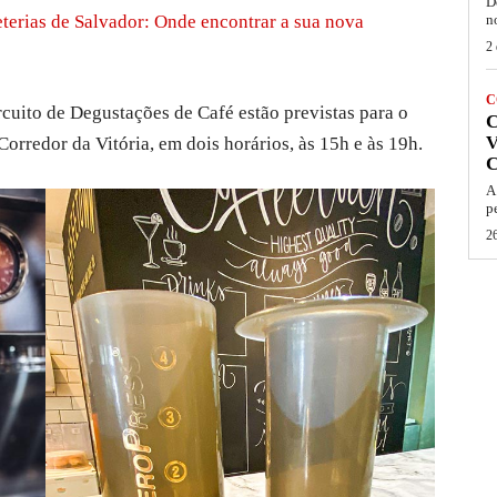
D
terias de Salvador: Onde encontrar a sua nova
n
2 
C
rcuito de Degustações de Café estão previstas para o
V
Corredor da Vitória, em dois horários, às 15h e às 19h.
A
p
26