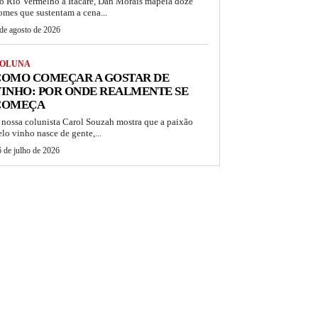
o Rio Vermelho a Itacaré, Dan Morais mapeia doze
omes que sustentam a cena...
de agosto de 2026
OLUNA
COMO COMEÇAR A GOSTAR DE
INHO: POR ONDE REALMENTE SE
COMEÇA
 nossa colunista Carol Souzah mostra que a paixão
elo vinho nasce de gente,...
 de julho de 2026