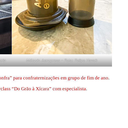
ria
Método Aeropress – Foto: Felipe Havok
nfra” para confraternizações em grupo de fim de ano
.
class “Do Grão à Xícara” com especialista
.