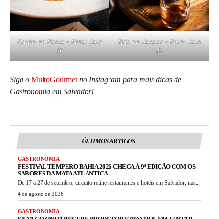
Crudo de Peixe – Foto: Jota
Brie no Josper – Foto: Jota
Jr.
Jr.
Siga o
MuitoGourmet
no Instagram para mais dicas de
Gastronomia em Salvador!
ÚLTIMOS ARTIGOS
GASTRONOMIA
FESTIVAL TEMPERO BAHIA 2026 CHEGA À 9ª EDIÇÃO COM OS
SABORES DA MATA ATLÂNTICA
De 17 a 27 de setembro, circuito reúne restaurantes e hotéis em Salvador, nas...
4 de agosto de 2026
GASTRONOMIA
SILVA COZINHA RECEBE PRODUTOR ESPANHOL EM JANTAR