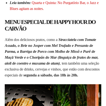
Leia também:
Quarta e Quinta: No Purgatório Bar, o Jazz e
Blues agitam as noites.
MENU ESPECIAL DE HAPPY HOUR DO
CARVÃO
Além dos deliciosos pratos, como a
Stracciatela com Tomate
Assado, o Brie no Josper com Mel Trufado e Presunto de
Parma, a Barriga de Porco com Molho de Missô e Purê de
Maçã Verde e o Choripán do Mar (linguiça de frutos do mar,
aioli de coentro e muxama de atum)
, tem também uma seleção
exclusiva de drinks, cervejas e vinhos, que estão com descontos
especiais de
segunda a sábado, das 18h às 20h.