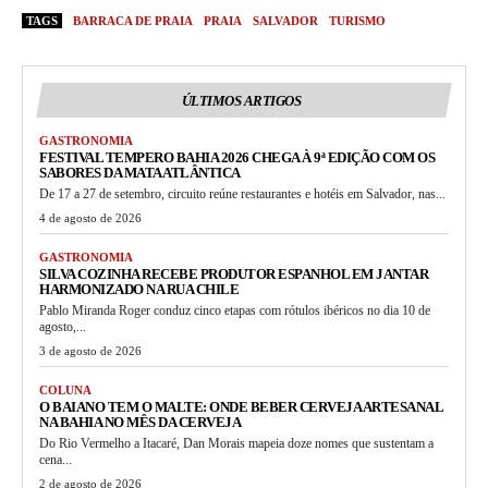
TAGS
BARRACA DE PRAIA
PRAIA
SALVADOR
TURISMO
ÚLTIMOS ARTIGOS
GASTRONOMIA
FESTIVAL TEMPERO BAHIA 2026 CHEGA À 9ª EDIÇÃO COM OS
SABORES DA MATA ATLÂNTICA
De 17 a 27 de setembro, circuito reúne restaurantes e hotéis em Salvador, nas...
4 de agosto de 2026
GASTRONOMIA
SILVA COZINHA RECEBE PRODUTOR ESPANHOL EM JANTAR
HARMONIZADO NA RUA CHILE
Pablo Miranda Roger conduz cinco etapas com rótulos ibéricos no dia 10 de
agosto,...
3 de agosto de 2026
COLUNA
O BAIANO TEM O MALTE: ONDE BEBER CERVEJA ARTESANAL
NA BAHIA NO MÊS DA CERVEJA
Do Rio Vermelho a Itacaré, Dan Morais mapeia doze nomes que sustentam a
cena...
2 de agosto de 2026