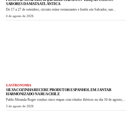
SABORES DA MATA ATLÂNTICA
De 17 a 27 de setembro, circuito reúne restaurantes e hotéis em Salvador, nas...
4 de agosto de 2026
GASTRONOMIA
SILVA COZINHA RECEBE PRODUTOR ESPANHOL EM JANTAR
HARMONIZADO NA RUA CHILE
Pablo Miranda Roger conduz cinco etapas com rótulos ibéricos no dia 10 de agosto,...
3 de agosto de 2026