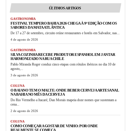
ÚLTIMOS ARTIGOS
GASTRONOMIA
FESTIVAL TEMPERO BAHIA 2026 CHEGA À 9ª EDIÇÃO COM OS
SABORES DA MATA ATLÂNTICA
De 17 a 27 de setembro, circuito reúne restaurantes e hotéis em Salvador, nas...
4 de agosto de 2026
GASTRONOMIA
SILVA COZINHA RECEBE PRODUTOR ESPANHOL EM JANTAR
HARMONIZADO NA RUA CHILE
Pablo Miranda Roger conduz cinco etapas com rótulos ibéricos no dia 10 de
agosto,...
3 de agosto de 2026
COLUNA
O BAIANO TEM O MALTE: ONDE BEBER CERVEJA ARTESANAL
NA BAHIA NO MÊS DA CERVEJA
Do Rio Vermelho a Itacaré, Dan Morais mapeia doze nomes que sustentam a
cena...
2 de agosto de 2026
COLUNA
COMO COMEÇAR A GOSTAR DE VINHO: POR ONDE
REALMENTE SE COMEÇA