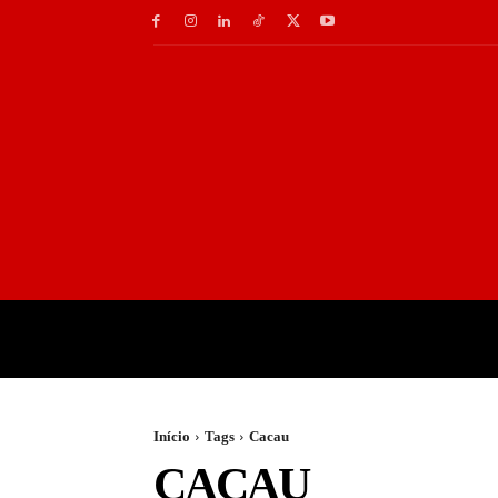
INÍCIO
GASTRONOMI
Início
Tags
Cacau
CACAU