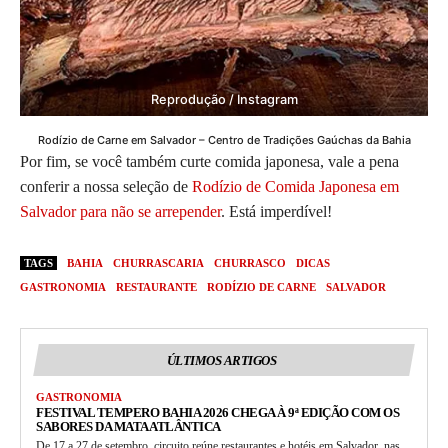
Reprodução / Instagram
Rodízio de Carne em Salvador – Centro de Tradições Gaúchas da Bahia
Por fim, se você também curte comida japonesa, vale a pena
conferir a nossa seleção de
Rodízio de Comida Japonesa em
Salvador para não se arrepender
. Está imperdível!
TAGS
BAHIA
CHURRASCARIA
CHURRASCO
DICAS
GASTRONOMIA
RESTAURANTE
RODÍZIO DE CARNE
SALVADOR
ÚLTIMOS ARTIGOS
GASTRONOMIA
FESTIVAL TEMPERO BAHIA 2026 CHEGA À 9ª EDIÇÃO COM OS
SABORES DA MATA ATLÂNTICA
De 17 a 27 de setembro, circuito reúne restaurantes e hotéis em Salvador, nas...