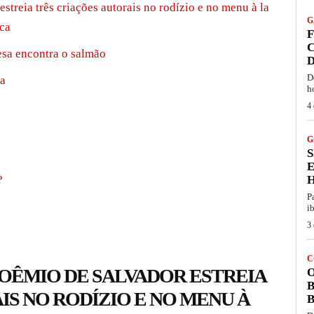
streia três criações autorais no rodízio e no menu à la
G
rca
F
C
esa encontra o salmão
D
D
sa
h
4 
G
S
?
P
i
3 
C
BOÊMIO DE SALVADOR ESTREIA
O
B
IS NO RODÍZIO E NO MENU À
B