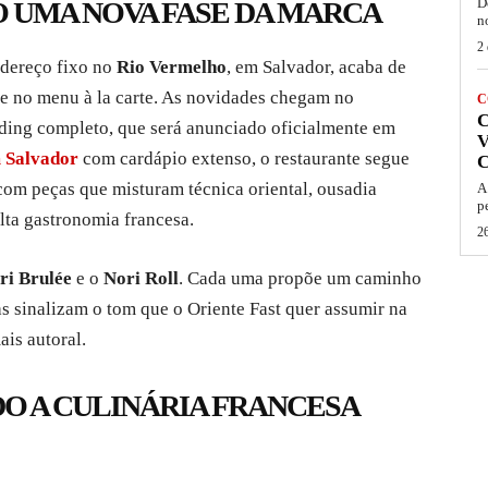
D
O UMA NOVA FASE DA MARCA
n
2 
ndereço fixo no
Rio Vermelho
, em Salvador, acaba de
io e no menu à la carte. As novidades chegam no
C
ding completo, que será anunciado oficialmente em
V
m Salvador
com cardápio extenso, o restaurante segue
com peças que misturam técnica oriental, ousadia
A
p
lta gastronomia francesa.
26
ri Brulée
e o
Nori Roll
. Cada uma propõe um caminho
s sinalizam o tom que o Oriente Fast quer assumir na
is autoral.
DO A CULINÁRIA FRANCESA