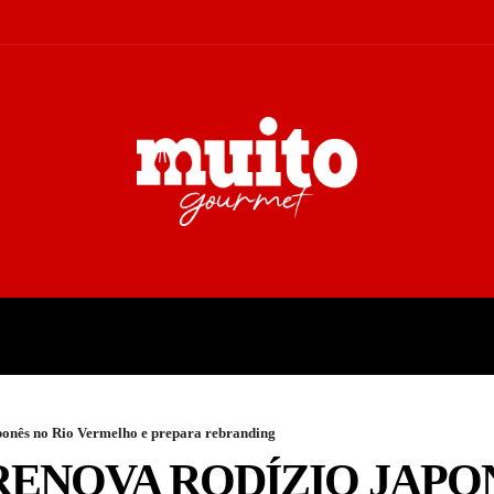
A
TURISMO
CULTURA
COL
aponês no Rio Vermelho e prepara rebranding
RENOVA RODÍZIO JAPO