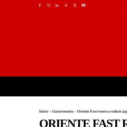
INÍCIO
GASTRONOMI
Início
Gastronomia
Oriente Fast renova rodízio j
ORIENTE FAST 