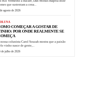
o Rio Vermelho a Itacaré, Dan Morais mapeia doze
omes que sustentam a cena...
de agosto de 2026
OLUNA
COMO COMEÇAR A GOSTAR DE
INHO: POR ONDE REALMENTE SE
COMEÇA
 nossa colunista Carol Souzah mostra que a paixão
elo vinho nasce de gente,...
 de julho de 2026