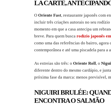
LA CARTE, ANTECIPAND
O
Oriente Fast
, restaurante japonês com e
incluir três criações autorais no seu rodíz
momento em que a casa antecipa um rebran
breve. Para quem busca
rodízio japonês e
como uma das referências do bairro, agora 
contemporânea e até uma piscadela para a a
As estreias são três: o
Oriente Roll
, o
Nigui
diferente dentro do mesmo cardápio, e junta
próxima fase da marca: menos previsível, ma
NIGUIRI BRULÉE: QUAN
ENCONTRA O SALMÃO