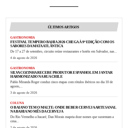
ÚLTIMOS ARTIGOS
GASTRONOMIA
FESTIVAL TEMPERO BAHIA 2026 CHEGA À 9ª EDIÇÃO COM OS
SABORES DA MATA ATLÂNTICA
De 17 a 27 de setembro, circuito reúne restaurantes e hotéis em Salvador, nas...
4 de agosto de 2026
GASTRONOMIA
SILVA COZINHA RECEBE PRODUTOR ESPANHOL EM JANTAR
HARMONIZADO NA RUA CHILE
Pablo Miranda Roger conduz cinco etapas com rótulos ibéricos no dia 10 de
agosto,...
3 de agosto de 2026
COLUNA
O BAIANO TEM O MALTE: ONDE BEBER CERVEJA ARTESANAL
NA BAHIA NO MÊS DA CERVEJA
Do Rio Vermelho a Itacaré, Dan Morais mapeia doze nomes que sustentam a
cena...
2 de agosto de 2026