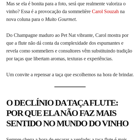
Mas se ela é bonita para a foto, será que realmente valoriza o
vinho? Essa é a provocação da sommelière
Carol Souzah
na
nova coluna para o
Muito Gourmet
.
Do Champagne maduro ao Pet Nat vibrante, Carol mostra por
que a flute não dá conta da complexidade dos espumantes e
revela como sommeliers e consultores vêm substituindo tradição
por taças que libertam aromas, texturas e experiências.
Um convite a repensar a taça que escolhemos na hora de brindar.
O DECLÍNIO DA TAÇA FLUTE:
POR QUE ELA NÃO FAZ MAIS
SENTIDO NO MUNDO DO VINHO
Sempre chega a hora de encarar a verdade: a taça flute é mais