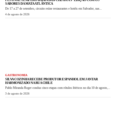
SABORES DA MATA ATLÂNTICA
De 17 a 27 de setembro, circuito reúne restaurantes e hotéis em Salvador, nas...
4 de agosto de 2026
GASTRONOMIA
SILVA COZINHA RECEBE PRODUTOR ESPANHOL EM JANTAR
HARMONIZADO NA RUA CHILE
Pablo Miranda Roger conduz cinco etapas com rótulos ibéricos no dia 10 de agosto,...
3 de agosto de 2026