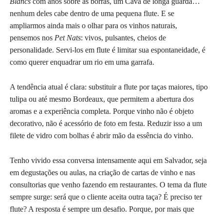
Blancs
com anos sobre as borras, um Cava de longa guarda…
nenhum deles cabe dentro de uma pequena flute. E se
ampliarmos ainda mais o olhar para os vinhos naturais,
pensemos nos
Pet Nats
: vivos, pulsantes, cheios de
personalidade. Servi-los em flute é limitar sua espontaneidade, é
como querer enquadrar um rio em uma garrafa.
A tendência atual é clara: substituir a flute por taças maiores, tipo
tulipa ou até mesmo Bordeaux, que permitem a abertura dos
aromas e a experiência completa. Porque vinho não é objeto
decorativo, não é acessório de foto em festa. Reduzir isso a um
filete de vidro com bolhas é abrir mão da essência do vinho.
Tenho vivido essa conversa intensamente aqui em Salvador, seja
em degustações ou aulas, na criação de cartas de vinho e nas
consultorias que venho fazendo em restaurantes. O tema da flute
sempre surge: será que o cliente aceita outra taça? É preciso ter
flute? A resposta é sempre um desafio. Porque, por mais que