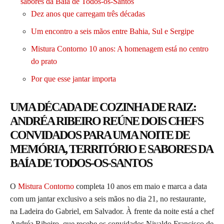
sabores da Baía de Todos-os-Santos
Dez anos que carregam três décadas
Um encontro a seis mãos entre Bahia, Sul e Sergipe
Mistura Contorno 10 anos: A homenagem está no centro
do prato
Por que esse jantar importa
UMA DÉCADA DE COZINHA DE RAIZ:
ANDRÉA RIBEIRO REÚNE DOIS CHEFS
CONVIDADOS PARA UMA NOITE DE
MEMÓRIA, TERRITÓRIO E SABORES DA
BAÍA DE TODOS-OS-SANTOS
O
Mistura Contorno
completa 10 anos em maio e marca a data
com um jantar exclusivo a seis mãos no dia 21, no restaurante,
na Ladeira do Gabriel, em Salvador. À frente da noite está a chef
Andréa Ribeiro, que recebe os convidados Nivaldo Francisco de