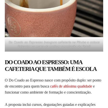
Do Coado ao Espresso inaugura cafeteria na Pituba e coloca
Salvador no mapa da melhor torrefação do Brasil
DO COADO AO ESPRESSO: UMA
CAFETERIA QUE TAMBÉM É ESCOLA
O Do Coado ao Espresso nasce com propósito duplo: ser ponto
de encontro para quem busca
cafés de altíssima qualidade
e
funcionar como ambiente de formação e conscientização.
A proposta inclui cursos, degustações guiadas e explicações