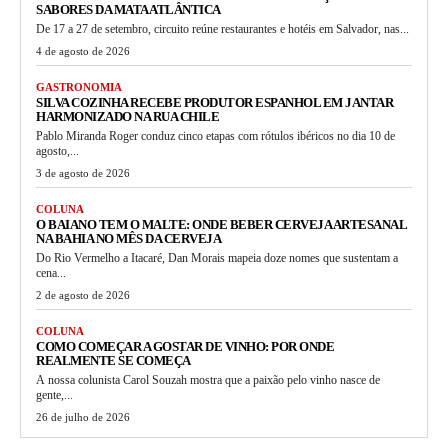
SABORES DA MATA ATLÂNTICA
De 17 a 27 de setembro, circuito reúne restaurantes e hotéis em Salvador, nas...
4 de agosto de 2026
GASTRONOMIA
SILVA COZINHA RECEBE PRODUTOR ESPANHOL EM JANTAR
HARMONIZADO NA RUA CHILE
Pablo Miranda Roger conduz cinco etapas com rótulos ibéricos no dia 10 de
agosto,...
3 de agosto de 2026
COLUNA
O BAIANO TEM O MALTE: ONDE BEBER CERVEJA ARTESANAL
NA BAHIA NO MÊS DA CERVEJA
Do Rio Vermelho a Itacaré, Dan Morais mapeia doze nomes que sustentam a
cena...
2 de agosto de 2026
COLUNA
COMO COMEÇAR A GOSTAR DE VINHO: POR ONDE
REALMENTE SE COMEÇA
A nossa colunista Carol Souzah mostra que a paixão pelo vinho nasce de
gente,...
26 de julho de 2026