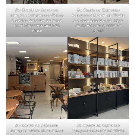
Do Coado ao Espresso
Do Coado ao Espresso
inaugura cafeteria na Pituba
inaugura cafeteria na Pituba
e coloca Salvador no mapa
e coloca Salvador no mapa
da melhor torrefação do
da melhor torrefação do
Brasil
Brasil
Do Coado ao Espresso
Do Coado ao Espresso
inaugura cafeteria na Pituba
inaugura cafeteria na Pituba