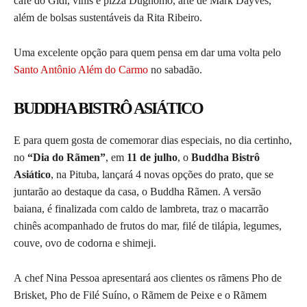
café do Gidi, vinis e pizza Dugnomo, arte de Mark Dayves,
além de bolsas sustentáveis da Rita Ribeiro.
Uma excelente opção para quem pensa em dar uma volta pelo
Santo Antônio Além do Carmo
no sabadão.
BUDDHA BISTRÔ ASIÁTICO
E para quem gosta de comemorar dias especiais, no dia certinho,
no
“Dia do Rãmen”
, em
11 de julho
, o
Buddha Bistrô
Asiático
, na Pituba, lançará 4 novas opções do prato, que se
juntarão ao destaque da casa, o Buddha Rãmen. A versão
baiana, é finalizada com caldo de lambreta, traz o macarrão
chinês acompanhado de frutos do mar, filé de tilápia, legumes,
couve, ovo de codorna e shimeji.
A chef Nina Pessoa apresentará aos clientes os rãmens Pho de
Brisket, Pho de Filé Suíno, o Rãmem de Peixe e o Rãmem