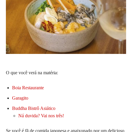
O que você verá na matéria:
Boia Restaurante
Garagito
Buddha Bistrô Asiático
Ná duvida? Vai nos três!
Se você é fã de comida japonesa e apaixonado por um delicioso