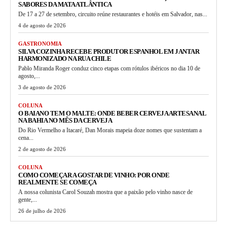
SABORES DA MATA ATLÂNTICA
De 17 a 27 de setembro, circuito reúne restaurantes e hotéis em Salvador, nas...
4 de agosto de 2026
GASTRONOMIA
SILVA COZINHA RECEBE PRODUTOR ESPANHOL EM JANTAR
HARMONIZADO NA RUA CHILE
Pablo Miranda Roger conduz cinco etapas com rótulos ibéricos no dia 10 de
agosto,...
3 de agosto de 2026
COLUNA
O BAIANO TEM O MALTE: ONDE BEBER CERVEJA ARTESANAL
NA BAHIA NO MÊS DA CERVEJA
Do Rio Vermelho a Itacaré, Dan Morais mapeia doze nomes que sustentam a
cena...
2 de agosto de 2026
COLUNA
COMO COMEÇAR A GOSTAR DE VINHO: POR ONDE
REALMENTE SE COMEÇA
A nossa colunista Carol Souzah mostra que a paixão pelo vinho nasce de
gente,...
26 de julho de 2026