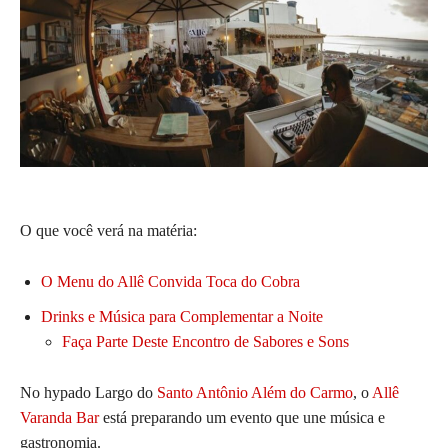
O que você verá na matéria:
O Menu do Allê Convida Toca do Cobra
Drinks e Música para Complementar a Noite
Faça Parte Deste Encontro de Sabores e Sons
No hypado Largo do
Santo Antônio Além do Carmo
, o
Allê
Varanda Bar
está preparando um evento que une música e
gastronomia.