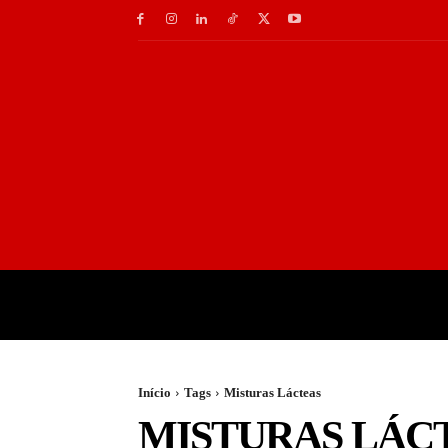
INÍCIO
GASTRONOMI
Início
Tags
Misturas Lácteas
MISTURAS LÁC