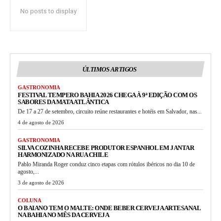
No posts to display
ÚLTIMOS ARTIGOS
GASTRONOMIA
FESTIVAL TEMPERO BAHIA 2026 CHEGA À 9ª EDIÇÃO COM OS
SABORES DA MATA ATLÂNTICA
De 17 a 27 de setembro, circuito reúne restaurantes e hotéis em Salvador, nas...
4 de agosto de 2026
GASTRONOMIA
SILVA COZINHA RECEBE PRODUTOR ESPANHOL EM JANTAR
HARMONIZADO NA RUA CHILE
Pablo Miranda Roger conduz cinco etapas com rótulos ibéricos no dia 10 de
agosto,...
3 de agosto de 2026
COLUNA
O BAIANO TEM O MALTE: ONDE BEBER CERVEJA ARTESANAL
NA BAHIA NO MÊS DA CERVEJA