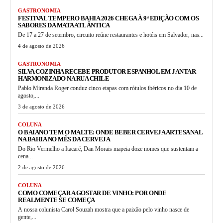
GASTRONOMIA
FESTIVAL TEMPERO BAHIA 2026 CHEGA À 9ª EDIÇÃO COM OS
SABORES DA MATA ATLÂNTICA
De 17 a 27 de setembro, circuito reúne restaurantes e hotéis em Salvador, nas...
4 de agosto de 2026
GASTRONOMIA
SILVA COZINHA RECEBE PRODUTOR ESPANHOL EM JANTAR
HARMONIZADO NA RUA CHILE
Pablo Miranda Roger conduz cinco etapas com rótulos ibéricos no dia 10 de
agosto,...
3 de agosto de 2026
COLUNA
O BAIANO TEM O MALTE: ONDE BEBER CERVEJA ARTESANAL
NA BAHIA NO MÊS DA CERVEJA
Do Rio Vermelho a Itacaré, Dan Morais mapeia doze nomes que sustentam a
cena...
2 de agosto de 2026
COLUNA
COMO COMEÇAR A GOSTAR DE VINHO: POR ONDE
REALMENTE SE COMEÇA
A nossa colunista Carol Souzah mostra que a paixão pelo vinho nasce de
gente,...