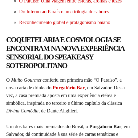
O Paraíso: Uma viagem entre esferas, aromas e luzes
Do Inferno ao Paraíso: uma trilogia de sabores
Reconhecimento global e protagonismo baiano
COQUETELARIA E COSMOLOGIA SE
ENCONTRAM NA NOVA EXPERIÊNCIA
SENSORIAL DO SPEAKEASY
SOTEROPOLITANO
O
Muito Gourmet
conferiu em primeira mão “O Paraíso”, a
nova carta de drinks do
Purgatório Bar
, em Salvador. Desta
vez, a casa premiada aposta em uma experiência etérea e
simbólica, inspirada no terceiro e último capítulo da clássica
Divina Comédia
, de Dante Alighieri.
Um dos bares mais premiados do Brasil, o
Purgatório Bar
, em
Salvador, dá continuidade à sua série de cartas temáticas e