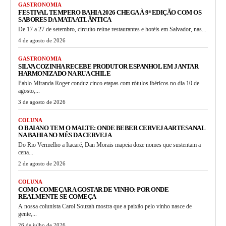
GASTRONOMIA
FESTIVAL TEMPERO BAHIA 2026 CHEGA À 9ª EDIÇÃO COM OS
SABORES DA MATA ATLÂNTICA
De 17 a 27 de setembro, circuito reúne restaurantes e hotéis em Salvador, nas...
4 de agosto de 2026
GASTRONOMIA
SILVA COZINHA RECEBE PRODUTOR ESPANHOL EM JANTAR
HARMONIZADO NA RUA CHILE
Pablo Miranda Roger conduz cinco etapas com rótulos ibéricos no dia 10 de
agosto,...
3 de agosto de 2026
COLUNA
O BAIANO TEM O MALTE: ONDE BEBER CERVEJA ARTESANAL
NA BAHIA NO MÊS DA CERVEJA
Do Rio Vermelho a Itacaré, Dan Morais mapeia doze nomes que sustentam a
cena...
2 de agosto de 2026
COLUNA
COMO COMEÇAR A GOSTAR DE VINHO: POR ONDE
REALMENTE SE COMEÇA
A nossa colunista Carol Souzah mostra que a paixão pelo vinho nasce de
gente,...
26 de julho de 2026