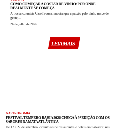
COMO COMEÇAR A GOSTAR DE VINHO: POR ONDE
REALMENTE SE COMEÇA
A nossa colunista Carol Souzah mostra que a paixão pelo vinho nasce de
gente,...
26 de julho de 2026
LEIA MAIS
GASTRONOMIA
FESTIVAL TEMPERO BAHIA 2026 CHEGA À 9ª EDIÇÃO COM OS
SABORES DA MATA ATLÂNTICA
De 17 a 27 de setembro, circuito reúne restaurantes e hotéis em Salvador, nas...