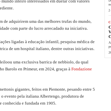
D
 mundo inteiro interessados em duelar com valores
n
ediente.
2 
além de adquirirem uma das melhores trufas do mundo,
C
idade com parte do lucro arrecadado na iniciativa.
V
ações ligadas à educação infantil, pesquisa médica de
A
p
rica de um hospital italiano, dentre outras iniciativas.
26
leiloou uma exclusiva barrica de nebbiolo, da qual
nho Barolo en Primeur, em 2024, graças à
Fondazione
nettonis gigantes, feitos em Piemonte, pesando entre 5
 o evento pela italiana Albertengo, produtora de
te conhecida e fundada em 1905.