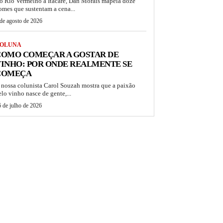
o Rio Vermelho a Itacaré, Dan Morais mapeia doze
omes que sustentam a cena...
de agosto de 2026
OLUNA
COMO COMEÇAR A GOSTAR DE
INHO: POR ONDE REALMENTE SE
COMEÇA
 nossa colunista Carol Souzah mostra que a paixão
elo vinho nasce de gente,...
 de julho de 2026