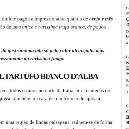
G
F
 título e pagou a impressionante quantia de
cento e três
C
D
lão de
uma única e raríssima trufa branca, de pouco
D
h
4 
 da gastronomia não só pelo valor alcançado, mas
G
essionante do raríssimo fungo.
S
EL TARTUFO BIANCO D’ALBA
P
i
tece todos os anos no norte da Itália, atrai centenas de
3 
 possui também um caráter filantrópico de ajuda a
C
O
B
 em uma região de lindas paisagens, reúnem-se de forma
B