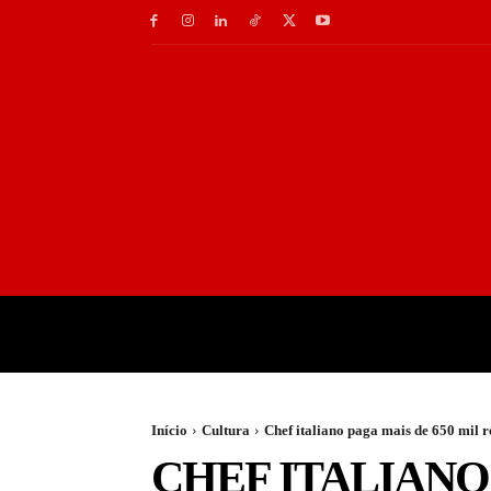
INÍCIO
GASTRONOMI
Início
Cultura
Chef italiano paga mais de 650 mil 
CHEF ITALIANO