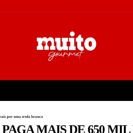
A
TURISMO
CULTURA
COL
reais por uma trufa branca
 PAGA MAIS DE 650 MIL